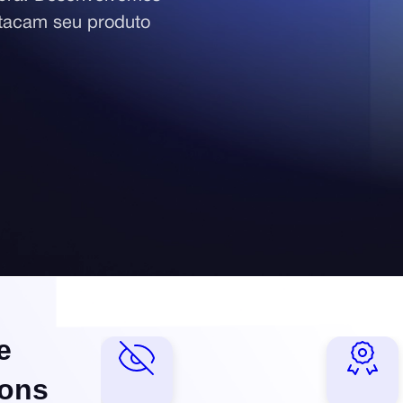
stacam seu produto
e
bons