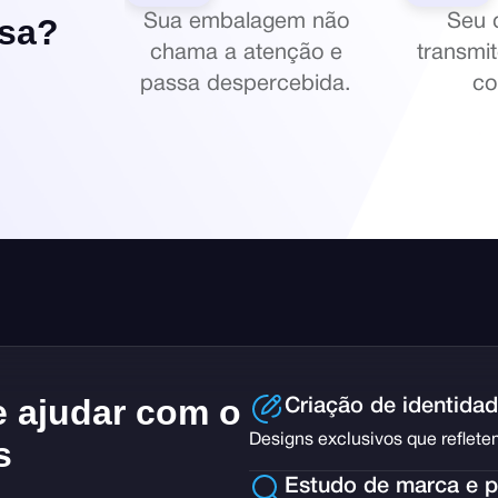
esa?
Sua embalagem não
Seu 
chama a atenção e
transmi
passa despercebida.
co
 ajudar com o
Criação de identida
Designs exclusivos que reflete
s
Estudo de marca e p