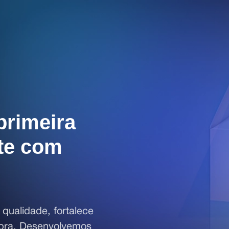
primeira
nte com
ualidade, fortalece
mpra. Desenvolvemos